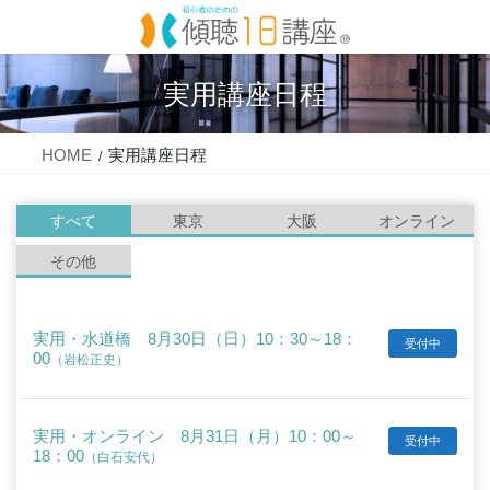
コ
ナ
ン
ビ
テ
ゲ
ン
ー
実用講座日程
ツ
シ
に
ョ
移
ン
HOME
実用講座日程
動
に
移
動
すべて
東京
大阪
オンライン
その他
実用・水道橋 8月30日（日）10：30～18：
受付中
00
（岩松正史）
実用・オンライン 8月31日（月）10：00～
受付中
18：00
（白石安代）