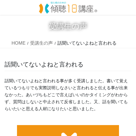
コ
ナ
ン
ビ
テ
ゲ
ン
ー
受講生の声
ツ
シ
に
ョ
移
ン
HOME
受講生の声
話聞いてないよねと言われる
動
に
移
動
話聞いてないよねと言われる
話聞いてないよねと言われる事が多く受講しました。書いて覚え
ているつもりでも実際説明しなさいと言われると伝える事が出来
なかった。あいづちもどこで言えばいいのかタイミングがわから
ず、質問はしないと中止されて反省しました。又、話を聞いても
らいたいと思える人材になりたいと思いました。