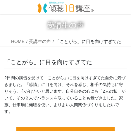
コ
ナ
ン
ビ
テ
ゲ
ン
ー
受講生の声
ツ
シ
に
ョ
移
ン
HOME
受講生の声
「ことがら」に目を向けすぎてた
動
に
移
動
「ことがら」に目を向けすぎてた
2日間の講習を受けて「ことがら」に目を向けすぎてた自分に気づ
きました。「感情」に目を向け、それを感じ、相手の気持ちに寄
りそう。心がけたいと思います。自分自身の心にも「2人の私」が
いて、その２人でバランスを取っていることも気づきました。家
族、仕事場に傾聴を使い、よりよい人間関係づくりをしたいで
す。